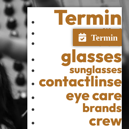
Termin
colibri
store
glasses
sunglasses
contactlinse
eye care
brands
crew