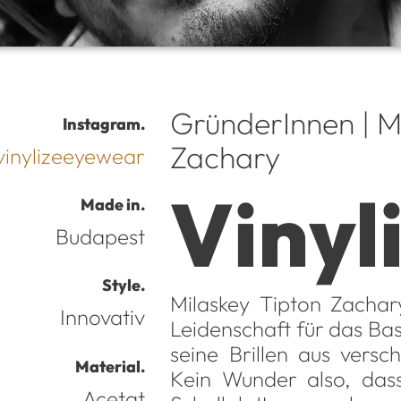
GründerInnen | M
Instagram.
Zachary
vinylizeeyewear
Vinyl
Made in.
Budapest
Style.
Milaskey Tipton Zachar
Innovativ
Leidenschaft für das Bast
seine Brillen aus versc
Material.
Kein Wunder also, das
Acetat