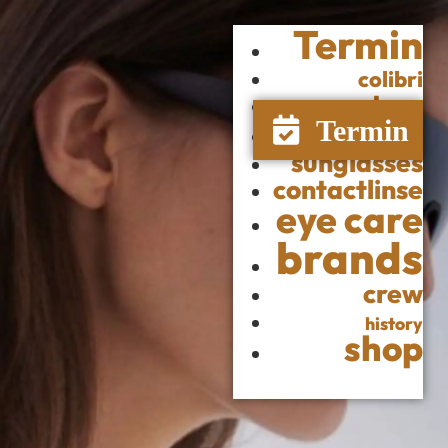
Termin
colibri
store
glasses
sunglasses
contactlinse
eye care
brands
crew
history
shop